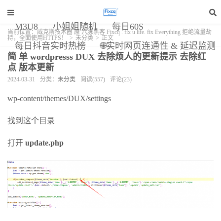
M3U8
小姐姐随机
每日60S
当前位置：
威克斯技术圈 原 六脉黑客 Fixcq . fix u life. fix Everything 拒绝流量劫
持，全面使用HTTPS！
>
未分类
>
正文
每日抖音实时热榜
🌐实时网页连通性 & 延迟监测
简 单 wordpresss DUX 去除烦人的更新提示 去除红
点 版本更新
2024-03-31
分类：
未分类
阅读(557)
评论(23)
wp-content/themes/DUX/settings
找到这个目录
打开
update.php