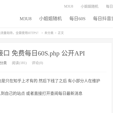
M3U8
小姐姐随机
每日
M3U8
小姐姐随机
每日60S
每日抖音
thing 拒绝流量劫持，全面使用HTTPS！
>
未分类
>
正文
 免费每日60S.php 公开API
分类
阅读(181)
评论(0)
也是只在知乎上才有的 然后下线了之后 有小部分人在维护
导入到自己的站点 或者直接打开查阅每日最新消息