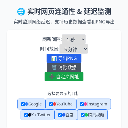
🌐 实时网页连通性 & 延迟监测
实时监测网络延迟，支持历史数据查看和PNG导出
刷新间隔:
时间范围:
📊 导出PNG
🗑️ 清除数据
➕ 自定义网址
选择要显示的目标:
Google
YouTube
Instagram
X / Twitter
百度
腾讯视频