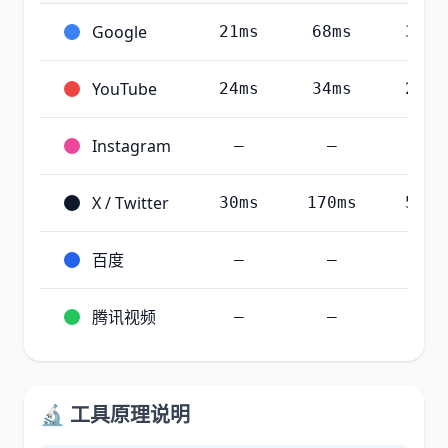
Google
21ms
68ms
37ms
YouTube
24ms
34ms
29ms
Instagram
—
—
—
X / Twitter
30ms
170ms
59ms
百度
—
—
—
腾讯视频
—
—
—
🔬 工具原理说明